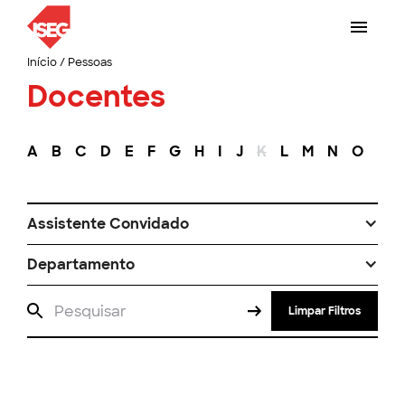
Início
/
Pessoas
Docentes
A
B
C
D
E
F
G
H
I
J
K
L
M
N
O
P
Assistente Convidado
Departamento
Limpar Filtros