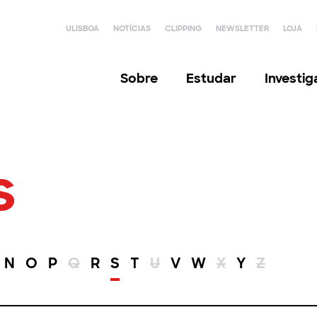
ULISBOA
NOTÍCIAS
CLIPPING
NEWSLETTER
LOJA
Sobre
Estudar
Investi
s
N
O
P
Q
R
S
T
U
V
W
X
Y
Z