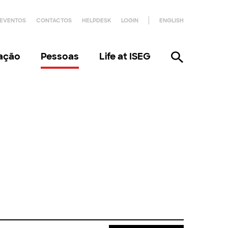
EVENTOS
CONTACTOS
HELPDESK
LOGIN
ENGLISH
gação
Pessoas
Life at ISEG