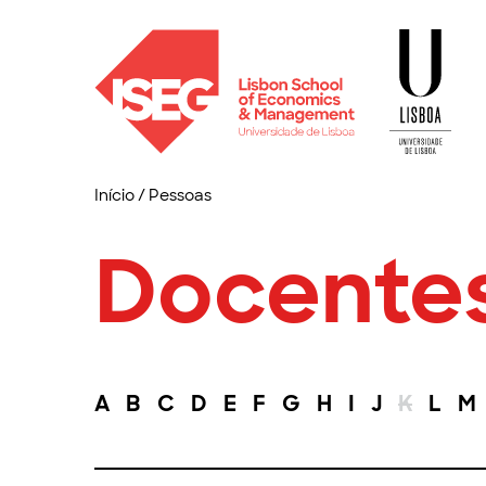
Início
/
Pessoas
Docente
A
B
C
D
E
F
G
H
I
J
K
L
M