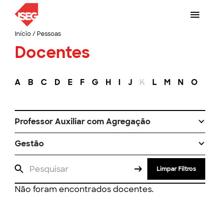
Início
/
Pessoas
Docentes
A
B
C
D
E
F
G
H
I
J
K
L
M
N
O
P
Professor Auxiliar com Agregação
Gestão
Limpar Filtros
Não foram encontrados docentes.