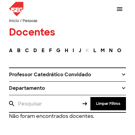
Início
/
Pessoas
Docentes
A
B
C
D
E
F
G
H
I
J
K
L
M
N
O
P
Professor Catedrático Convidado
Departamento
Limpar Filtros
Não foram encontrados docentes.