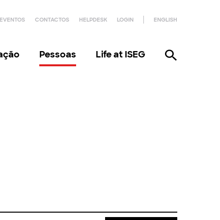
EVENTOS
CONTACTOS
HELPDESK
LOGIN
ENGLISH
gação
Pessoas
Life at ISEG