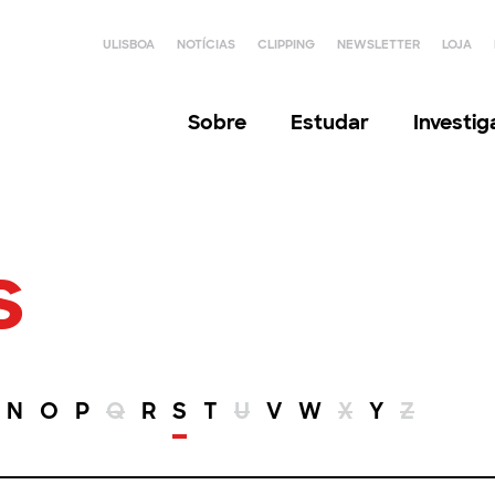
ULISBOA
NOTÍCIAS
CLIPPING
NEWSLETTER
LOJA
Sobre
Estudar
Investi
s
N
O
P
Q
R
S
T
U
V
W
X
Y
Z