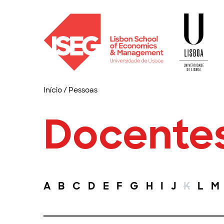
Início
/
Pessoas
Docente
A
B
C
D
E
F
G
H
I
J
K
L
M