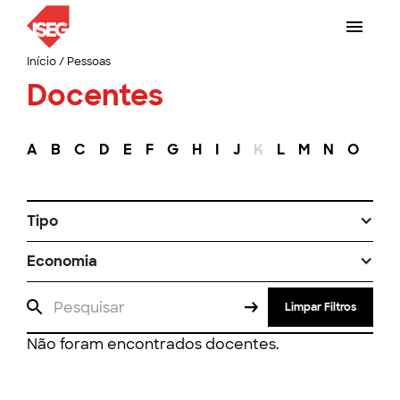
Início
/
Pessoas
Docentes
A
B
C
D
E
F
G
H
I
J
K
L
M
N
O
P
Tipo
Economia
Limpar Filtros
Não foram encontrados docentes.