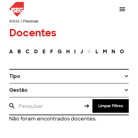
Início
/
Pessoas
Docentes
A
B
C
D
E
F
G
H
I
J
K
L
M
N
O
P
Tipo
Gestão
Limpar Filtros
Não foram encontrados docentes.