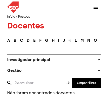
Início
/
Pessoas
Docentes
A
B
C
D
E
F
G
H
I
J
K
L
M
N
O
P
Investigador principal
Gestão
Limpar Filtros
Não foram encontrados docentes.