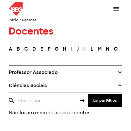
Início
/
Pessoas
Docentes
A
B
C
D
E
F
G
H
I
J
K
L
M
N
O
P
Professor Associado
Ciências Sociais
Limpar Filtros
Não foram encontrados docentes.