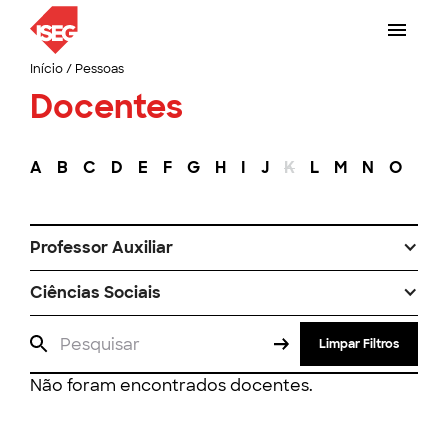
Início
/
Pessoas
Docentes
A
B
C
D
E
F
G
H
I
J
K
L
M
N
O
P
Professor Auxiliar
Ciências Sociais
Limpar Filtros
Não foram encontrados docentes.