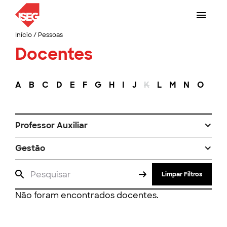
Início
/
Pessoas
Docentes
A
B
C
D
E
F
G
H
I
J
K
L
M
N
O
P
Professor Auxiliar
Gestão
Limpar Filtros
Não foram encontrados docentes.