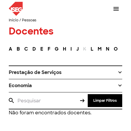
Início
/
Pessoas
Docentes
A
B
C
D
E
F
G
H
I
J
K
L
M
N
O
P
Prestação de Serviços
Economia
Limpar Filtros
Não foram encontrados docentes.