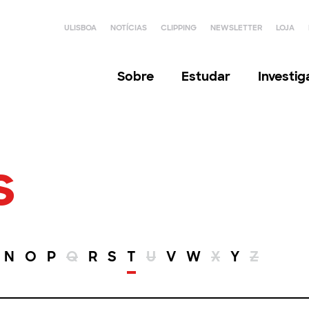
ULISBOA
NOTÍCIAS
CLIPPING
NEWSLETTER
LOJA
Sobre
Estudar
Investi
s
N
O
P
Q
R
S
T
U
V
W
X
Y
Z