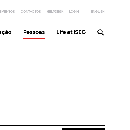
EVENTOS
CONTACTOS
HELPDESK
LOGIN
ENGLISH
gação
Pessoas
Life at ISEG