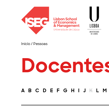
Início
/
Pessoas
Docente
A
B
C
D
E
F
G
H
I
J
K
L
M