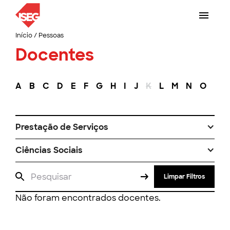
Início
/
Pessoas
Docentes
A
B
C
D
E
F
G
H
I
J
K
L
M
N
O
P
Prestação de Serviços
Ciências Sociais
Limpar Filtros
Não foram encontrados docentes.