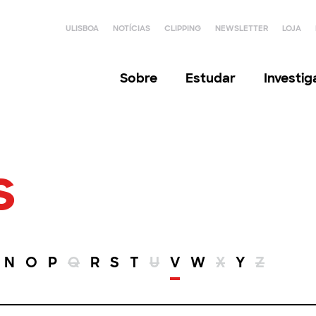
ULISBOA
NOTÍCIAS
CLIPPING
NEWSLETTER
LOJA
Sobre
Estudar
Investi
s
N
O
P
Q
R
S
T
U
V
W
X
Y
Z