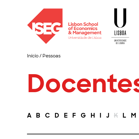
Início
/
Pessoas
Docente
A
B
C
D
E
F
G
H
I
J
K
L
M