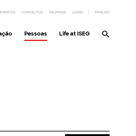
EVENTOS
CONTACTOS
HELPDESK
LOGIN
ENGLISH
gação
Pessoas
Life at ISEG