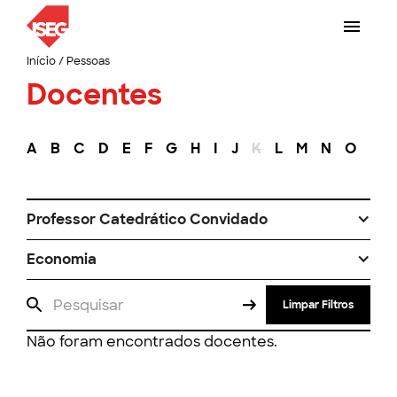
Início
/
Pessoas
Docentes
A
B
C
D
E
F
G
H
I
J
K
L
M
N
O
P
Professor Catedrático Convidado
Economia
Limpar Filtros
Não foram encontrados docentes.