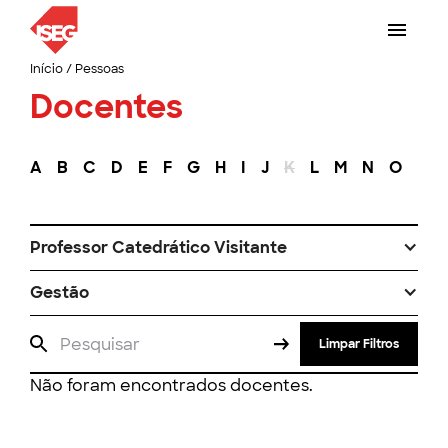
Início
/
Pessoas
Docentes
A
B
C
D
E
F
G
H
I
J
K
L
M
N
O
P
Professor Catedrático Visitante
Gestão
Limpar Filtros
Não foram encontrados docentes.