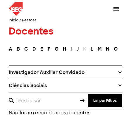
Início
/
Pessoas
Docentes
A
B
C
D
E
F
G
H
I
J
K
L
M
N
O
P
Investigador Auxiliar Convidado
Ciências Sociais
Limpar Filtros
Não foram encontrados docentes.