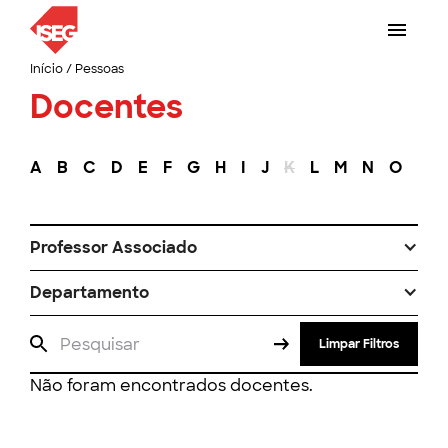
Início
/
Pessoas
Docentes
A
B
C
D
E
F
G
H
I
J
K
L
M
N
O
P
Professor Associado
Departamento
Limpar Filtros
Não foram encontrados docentes.