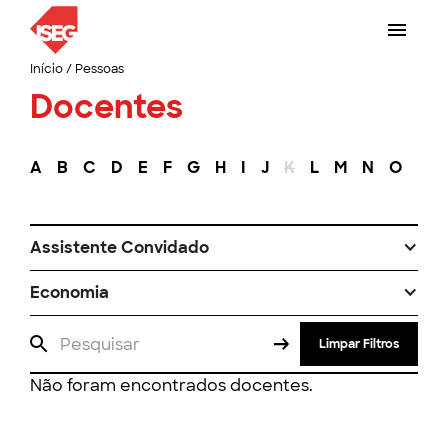
Início
/
Pessoas
Docentes
A
B
C
D
E
F
G
H
I
J
K
L
M
N
O
P
Assistente Convidado
Economia
Limpar Filtros
Não foram encontrados docentes.