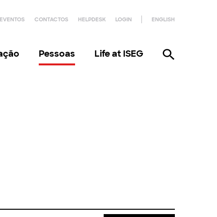
EVENTOS
CONTACTOS
HELPDESK
LOGIN
ENGLISH
gação
Pessoas
Life at ISEG