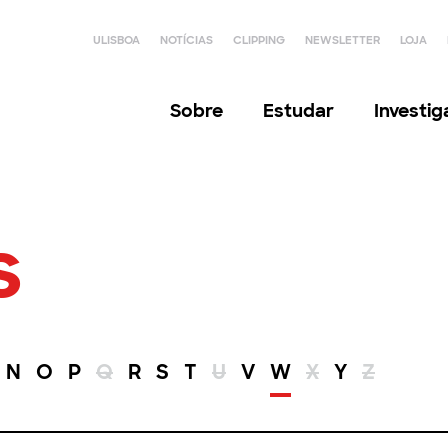
ULISBOA
NOTÍCIAS
CLIPPING
NEWSLETTER
LOJA
Sobre
Estudar
Investi
s
N
O
P
Q
R
S
T
U
V
W
X
Y
Z