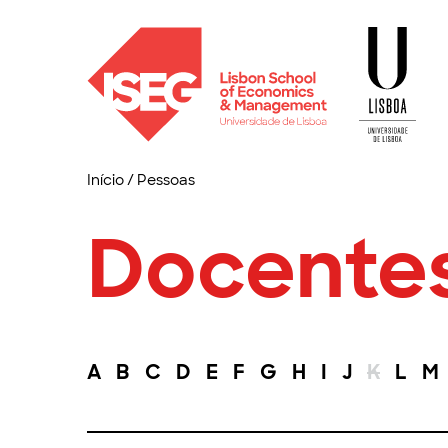
Início
/
Pessoas
Docente
A
B
C
D
E
F
G
H
I
J
K
L
M