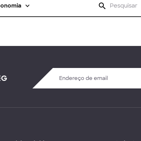
conomia
EG