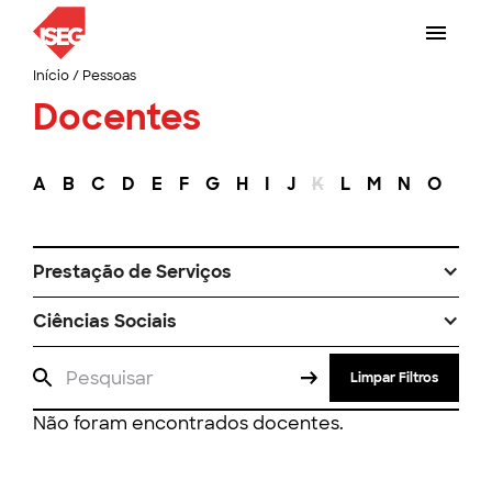
Início
/
Pessoas
Docentes
A
B
C
D
E
F
G
H
I
J
K
L
M
N
O
P
Prestação de Serviços
Ciências Sociais
Limpar Filtros
Não foram encontrados docentes.