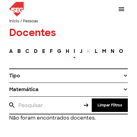
Início
/
Pessoas
Docentes
A
B
C
D
E
F
G
H
I
J
K
L
M
N
O
P
Tipo
Matemática
Limpar Filtros
Não foram encontrados docentes.