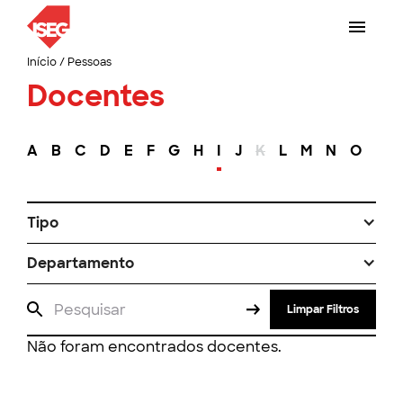
Início
/
Pessoas
Docentes
A
B
C
D
E
F
G
H
I
J
K
L
M
N
O
P
Tipo
Departamento
Limpar Filtros
Não foram encontrados docentes.