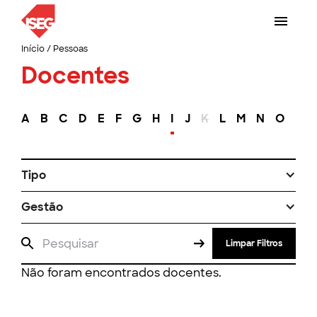
Início
/
Pessoas
Docentes
A
B
C
D
E
F
G
H
I
J
K
L
M
N
O
P
Tipo
Gestão
Limpar Filtros
Não foram encontrados docentes.