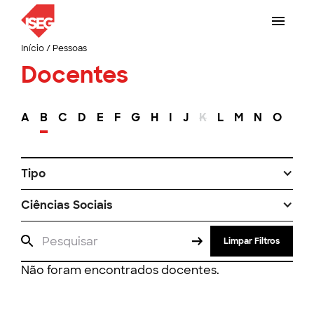
Início
/
Pessoas
Docentes
A
B
C
D
E
F
G
H
I
J
K
L
M
N
O
P
Tipo
Ciências Sociais
Limpar Filtros
Não foram encontrados docentes.