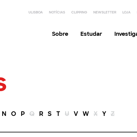
ULISBOA
NOTÍCIAS
CLIPPING
NEWSLETTER
LOJA
Sobre
Estudar
Investi
s
N
O
P
Q
R
S
T
U
V
W
X
Y
Z