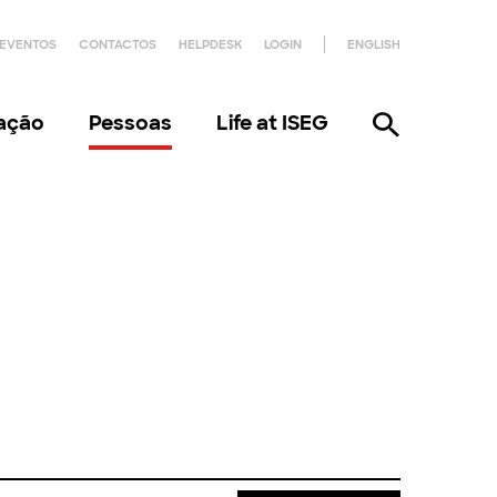
EVENTOS
CONTACTOS
HELPDESK
LOGIN
ENGLISH
gação
Pessoas
Life at ISEG