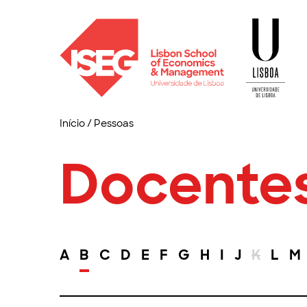
Início
/
Pessoas
Docente
A
B
C
D
E
F
G
H
I
J
K
L
M