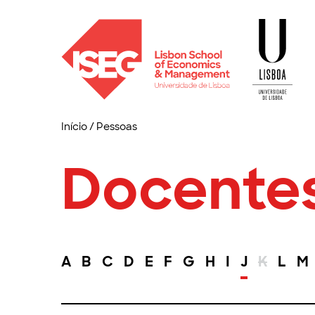
Início
/
Pessoas
Docente
A
B
C
D
E
F
G
H
I
J
K
L
M