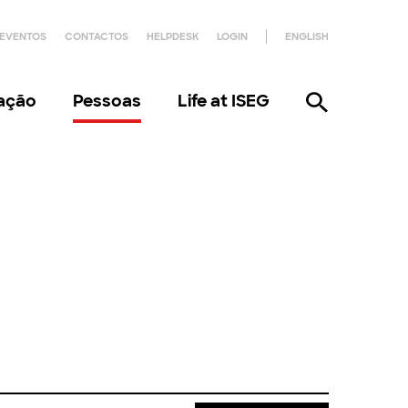
EVENTOS
CONTACTOS
HELPDESK
LOGIN
ENGLISH
gação
Pessoas
Life at ISEG