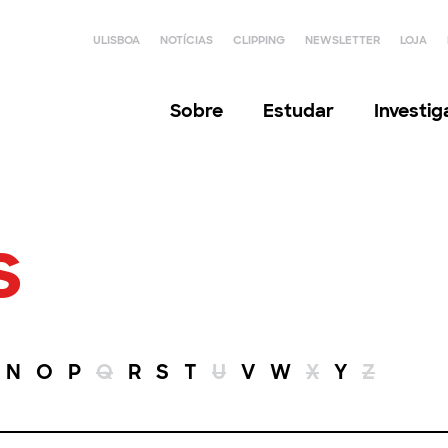
ULISBOA
NOTÍCIAS
CLIPPING
NEWSLETTER
LOJA
Sobre
Estudar
Investi
s
N
O
P
Q
R
S
T
U
V
W
X
Y
Z