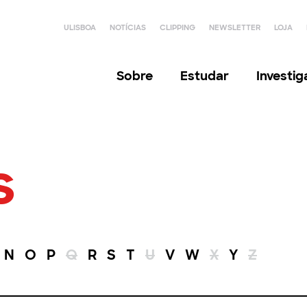
ULISBOA
NOTÍCIAS
CLIPPING
NEWSLETTER
LOJA
Sobre
Estudar
Investi
s
N
O
P
Q
R
S
T
U
V
W
X
Y
Z