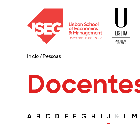
Início
/
Pessoas
Docente
A
B
C
D
E
F
G
H
I
J
K
L
M