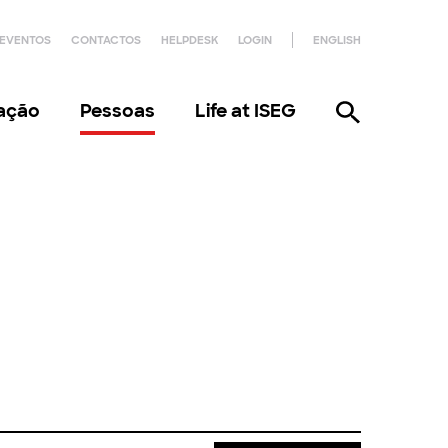
EVENTOS
CONTACTOS
HELPDESK
LOGIN
ENGLISH
gação
Pessoas
Life at ISEG