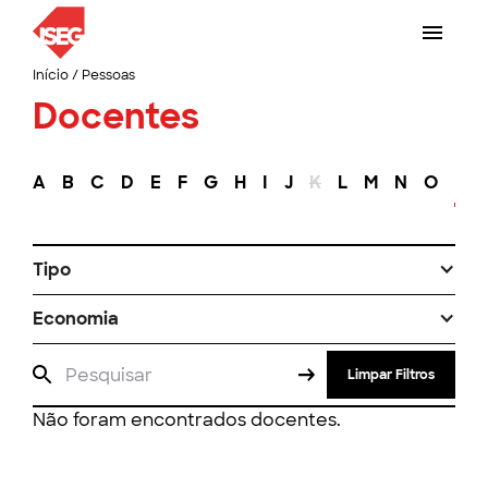
Início
/
Pessoas
Docentes
A
B
C
D
E
F
G
H
I
J
K
L
M
N
O
P
Tipo
Economia
Limpar Filtros
Não foram encontrados docentes.