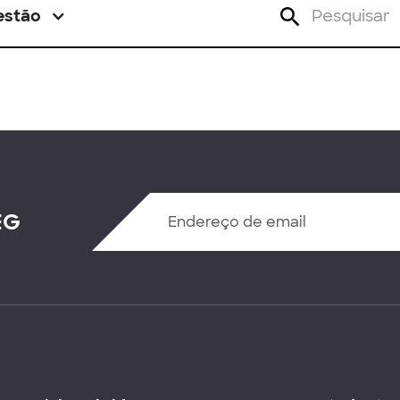
estão
EG