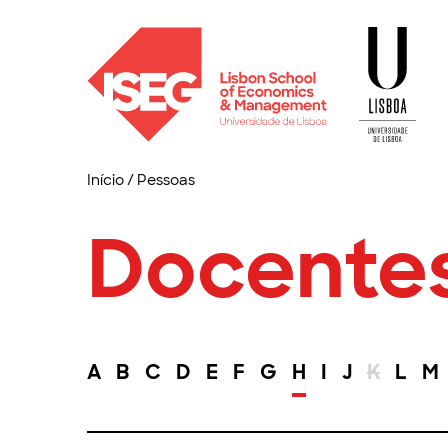
Início
/
Pessoas
Docente
A
B
C
D
E
F
G
H
I
J
K
L
M