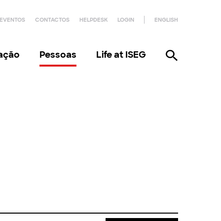
EVENTOS
CONTACTOS
HELPDESK
LOGIN
ENGLISH
gação
Pessoas
Life at ISEG