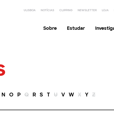
ULISBOA
NOTÍCIAS
CLIPPING
NEWSLETTER
LOJA
Sobre
Estudar
Investi
s
N
O
P
Q
R
S
T
U
V
W
X
Y
Z