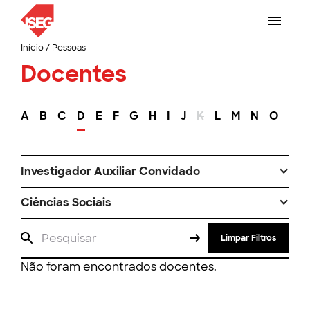
Início
/
Pessoas
Docentes
A
B
C
D
E
F
G
H
I
J
K
L
M
N
O
P
Investigador Auxiliar Convidado
Ciências Sociais
Limpar Filtros
Não foram encontrados docentes.