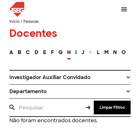
Início
/
Pessoas
Docentes
A
B
C
D
E
F
G
H
I
J
K
L
M
N
O
P
Investigador Auxiliar Convidado
Departamento
Limpar Filtros
Não foram encontrados docentes.