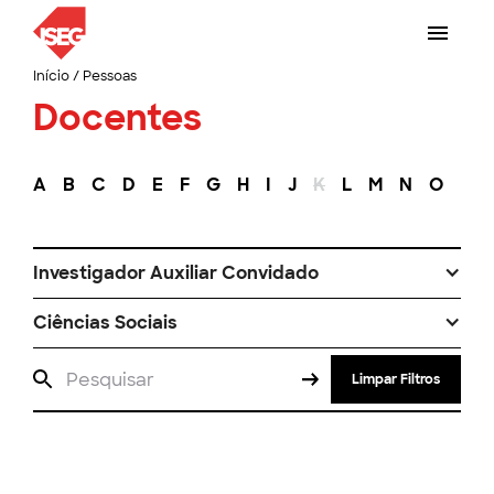
Início
/
Pessoas
Docentes
A
B
C
D
E
F
G
H
I
J
K
L
M
N
O
P
Investigador Auxiliar Convidado
Ciências Sociais
Limpar Filtros