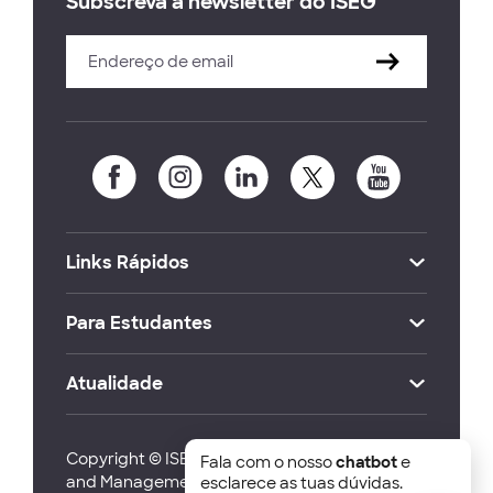
Subscreva a newsletter do ISEG
Links Rápidos
Para Estudantes
Atualidade
Copyright © ISEG Lisbon School of Economics
Fala com o nosso
chatbot
e
and Management 2026
esclarece as tuas dúvidas.