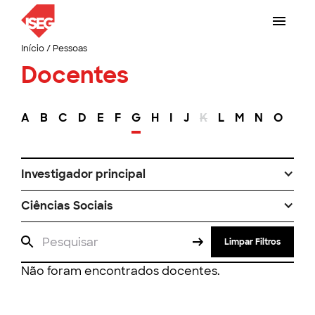
Início
/
Pessoas
Docentes
A
B
C
D
E
F
G
H
I
J
K
L
M
N
O
P
Investigador principal
Ciências Sociais
Limpar Filtros
Não foram encontrados docentes.