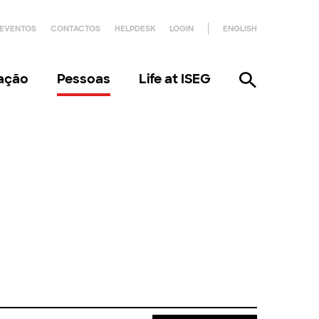
EVENTOS
CONTACTOS
HELPDESK
LOGIN
ENGLISH
gação
Pessoas
Life at ISEG