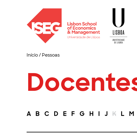
Início
/
Pessoas
Docente
A
B
C
D
E
F
G
H
I
J
K
L
M