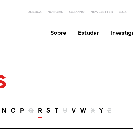
ULISBOA
NOTÍCIAS
CLIPPING
NEWSLETTER
LOJA
Sobre
Estudar
Investi
s
N
O
P
Q
R
S
T
U
V
W
X
Y
Z