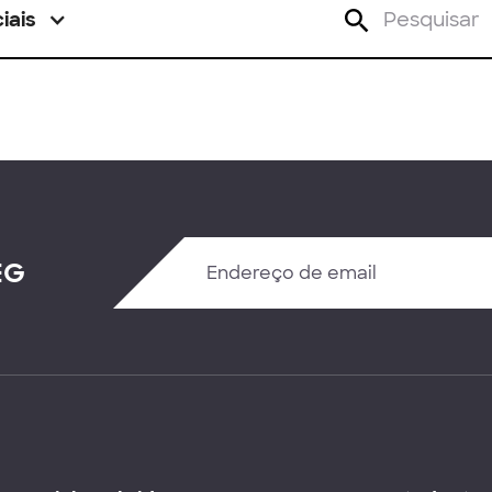
iais
EG