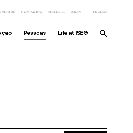
EVENTOS
CONTACTOS
HELPDESK
LOGIN
ENGLISH
gação
Pessoas
Life at ISEG