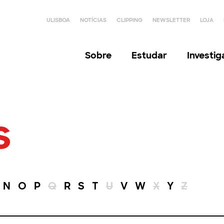
ULISBOA
NOTÍCIAS
CLIPPING
NEWSLETTER
LOJA
Sobre
Estudar
Investi
s
N
O
P
Q
R
S
T
U
V
W
X
Y
Z