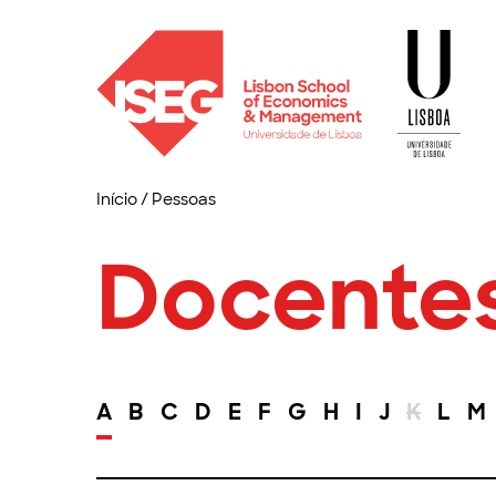
Início
/
Pessoas
Docente
A
B
C
D
E
F
G
H
I
J
K
L
M