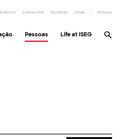
EVENTOS
CONTACTOS
HELPDESK
LOGIN
ENGLISH
gação
Pessoas
Life at ISEG