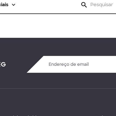
iais
EG