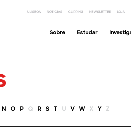
ULISBOA
NOTÍCIAS
CLIPPING
NEWSLETTER
LOJA
Sobre
Estudar
Investi
s
N
O
P
Q
R
S
T
U
V
W
X
Y
Z