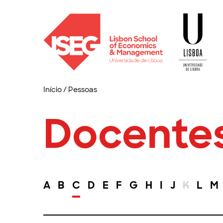
Início
/
Pessoas
Docente
A
B
C
D
E
F
G
H
I
J
K
L
M