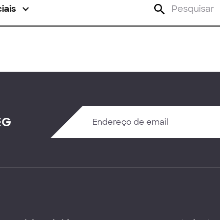
iais
EG