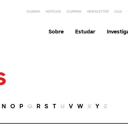
ULISBOA
NOTÍCIAS
CLIPPING
NEWSLETTER
LOJA
Sobre
Estudar
Investi
s
N
O
P
Q
R
S
T
U
V
W
X
Y
Z