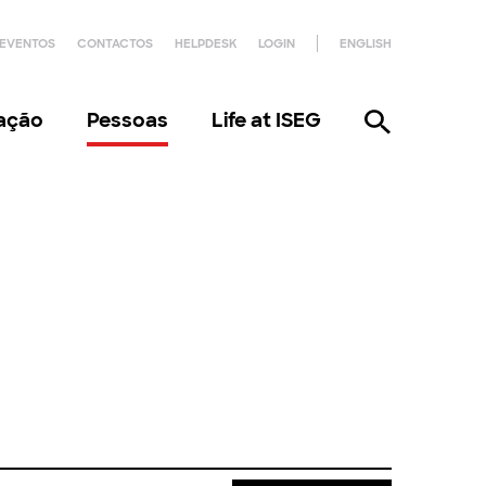
EVENTOS
CONTACTOS
HELPDESK
LOGIN
ENGLISH
gação
Pessoas
Life at ISEG