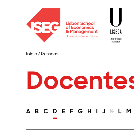
Início
/
Pessoas
Docente
A
B
C
D
E
F
G
H
I
J
K
L
M