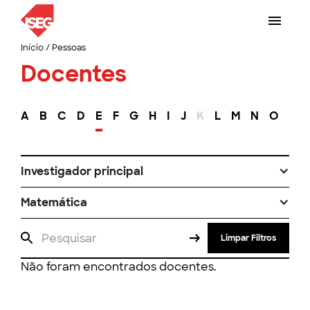
Início
/
Pessoas
Docentes
A
B
C
D
E
F
G
H
I
J
K
L
M
N
O
P
Investigador principal
Matemática
Limpar Filtros
Não foram encontrados docentes.