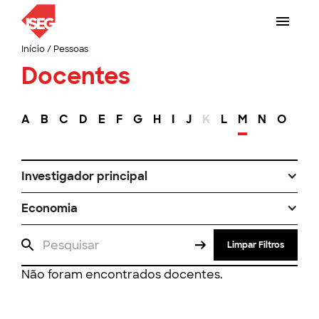
Início
/
Pessoas
Docentes
A
B
C
D
E
F
G
H
I
J
K
L
M
N
O
P
Investigador principal
Economia
Limpar Filtros
Não foram encontrados docentes.