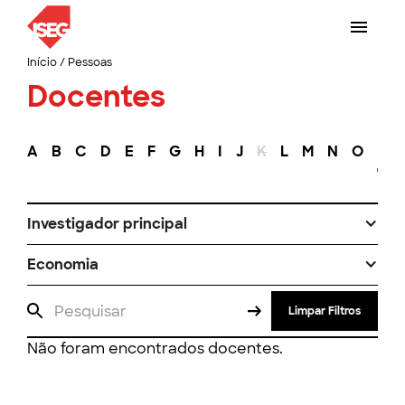
Início
/
Pessoas
Docentes
A
B
C
D
E
F
G
H
I
J
K
L
M
N
O
P
Investigador principal
Economia
Limpar Filtros
Não foram encontrados docentes.