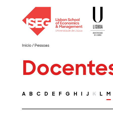
Início
/
Pessoas
Docente
A
B
C
D
E
F
G
H
I
J
K
L
M