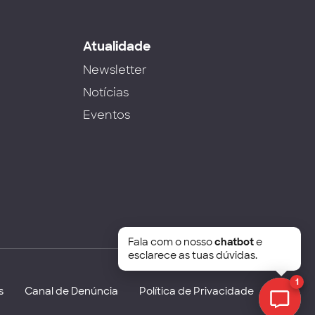
s
Atualidade
Newsletter
Notícias
Eventos
Fala com o nosso
chatbot
e
esclarece as tuas dúvidas.
1
s
Canal de Denúncia
Política de Privacidade
Chat