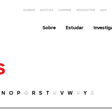
ULISBOA
NOTÍCIAS
CLIPPING
NEWSLETTER
LOJA
Sobre
Estudar
Investi
s
N
O
P
Q
R
S
T
U
V
W
X
Y
Z