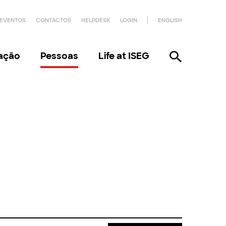
EVENTOS
CONTACTOS
HELPDESK
LOGIN
ENGLISH
gação
Pessoas
Life at ISEG