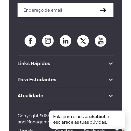
Links Rápidos
Para Estudantes
Atualidade
Copyright © ISEG Lisbon School of Economics
Fala com o nosso
chatbot
e
and Management 2026
esclarece as tuas dúvidas.