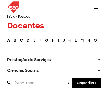
Início
/
Pessoas
Docentes
A
B
C
D
E
F
G
H
I
J
K
L
M
N
O
P
Prestação de Serviços
Ciências Sociais
Limpar Filtros