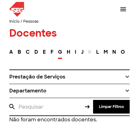
Início
/
Pessoas
Docentes
A
B
C
D
E
F
G
H
I
J
K
L
M
N
O
P
Prestação de Serviços
Departamento
Limpar Filtros
Não foram encontrados docentes.