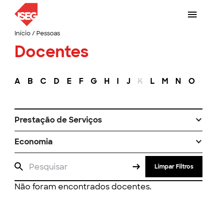
Início
/
Pessoas
Docentes
A
B
C
D
E
F
G
H
I
J
K
L
M
N
O
P
Prestação de Serviços
Economia
Limpar Filtros
Não foram encontrados docentes.