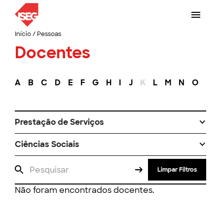
Início
/
Pessoas
Docentes
A
B
C
D
E
F
G
H
I
J
K
L
M
N
O
P
Prestação de Serviços
Ciências Sociais
Limpar Filtros
Não foram encontrados docentes.