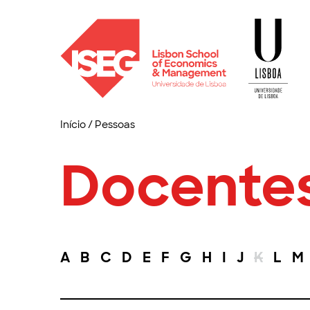
Início
/
Pessoas
Docente
A
B
C
D
E
F
G
H
I
J
K
L
M