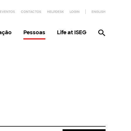
EVENTOS
CONTACTOS
HELPDESK
LOGIN
ENGLISH
gação
Pessoas
Life at ISEG