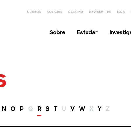
ULISBOA
NOTÍCIAS
CLIPPING
NEWSLETTER
LOJA
Sobre
Estudar
Investi
s
N
O
P
Q
R
S
T
U
V
W
X
Y
Z