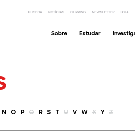
ULISBOA
NOTÍCIAS
CLIPPING
NEWSLETTER
LOJA
Sobre
Estudar
Investi
s
N
O
P
Q
R
S
T
U
V
W
X
Y
Z