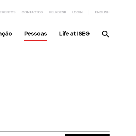
EVENTOS
CONTACTOS
HELPDESK
LOGIN
ENGLISH
gação
Pessoas
Life at ISEG