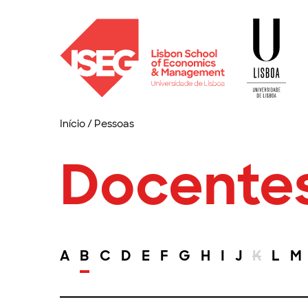
Início
/
Pessoas
Docente
A
B
C
D
E
F
G
H
I
J
K
L
M