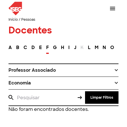
Início
/
Pessoas
Docentes
A
B
C
D
E
F
G
H
I
J
K
L
M
N
O
P
Professor Associado
Economia
Limpar Filtros
Não foram encontrados docentes.